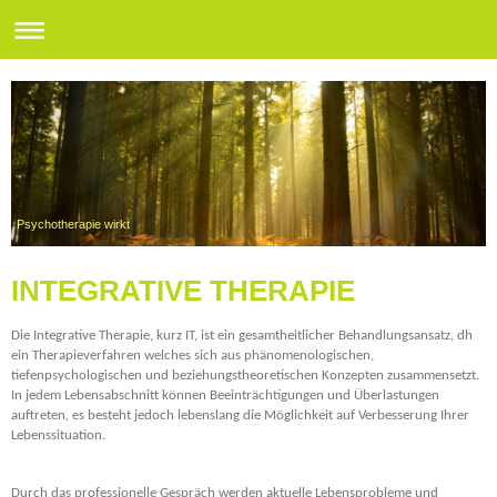
Psychotherapie wirkt
INTEGRATIVE THERAPIE
Die Integrative Therapie, kurz IT, ist ein gesamtheitlicher Behandlungsansatz, dh 
ein Therapieverfahren welches sich aus phänomenologischen, 
tiefenpsychologischen und beziehungstheoretischen Konzepten zusammensetzt. 
In jedem Lebensabschnitt können Beeinträchtigungen und Überlastungen 
auftreten, es besteht jedoch lebenslang die Möglichkeit auf Verbesserung Ihrer 
Lebenssituation.
Durch das professionelle Gespräch werden aktuelle Lebensprobleme und 